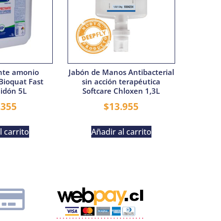
nte amonio
Jabón de Manos Antibacterial
Bioquat Fast
sin acción terapéutica
Bidón 5L
Softcare Chloxen 1,3L
.355
$
13.955
l carrito
Añadir al carrito