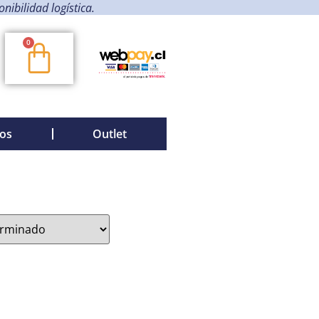
ibilidad logística.
0
os
Outlet