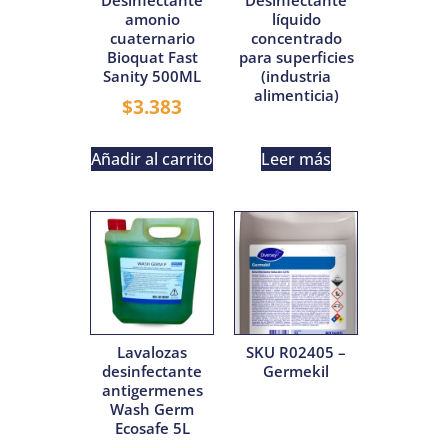
amonio
líquido
cuaternario
concentrado
Bioquat Fast
para superficies
Sanity 500ML
(industria
alimenticia)
$
3.383
Añadir al carrito
Leer más
Lavalozas
SKU R02405 –
desinfectante
Germekil
antigermenes
Wash Germ
Ecosafe 5L