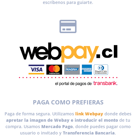
escríbenos para guiarte.
PAGA COMO PREFIERAS
Paga de forma segura. Utilizamos
link Webpay
donde debes
apretar la imagen de Webay e introducir el monto
de tu
compra. Usamos
Mercado Pago
, donde puedes pagar como
usuario o invitado y
Transferencia Bancaria
.