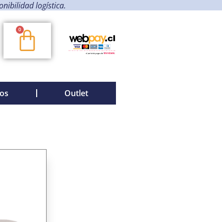
ibilidad logística.
0
os
Outlet