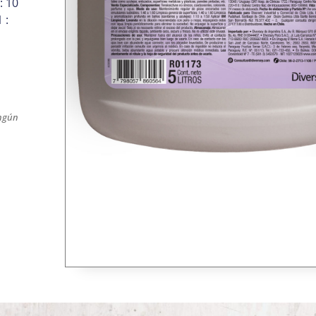
: 10
 :
ingún