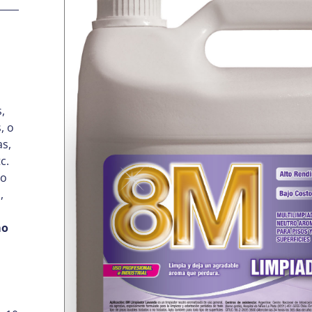
,
, o
as,
c.
po
,
mo