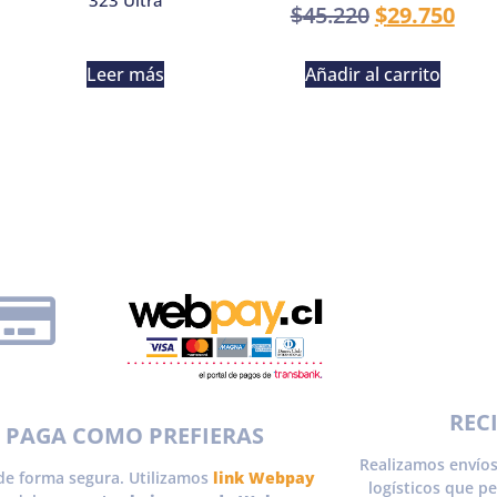
323 Ultra
$
45.220
$
29.750
Leer más
Añadir al carrito
REC
PAGA COMO PREFIERAS
Realizamos envíos
de forma segura. Utilizamos
link Webpay
logísticos que p