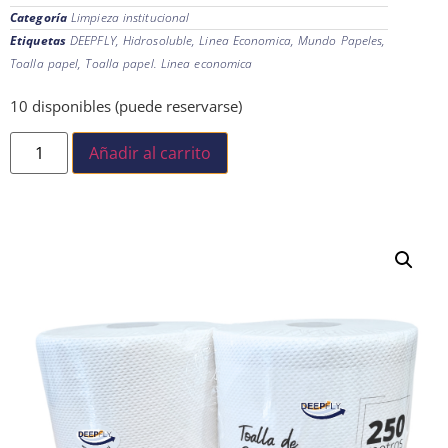
Categoría
Limpieza institucional
Etiquetas
DEEPFLY
,
Hidrosoluble
,
Linea Economica
,
Mundo Papeles
,
Toalla papel
,
Toalla papel. Linea economica
10 disponibles (puede reservarse)
Añadir al carrito