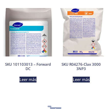
SKU 101103013 – Forward
SKU R04276-Clax 3000
DC
3NP3
Leer más
Leer más