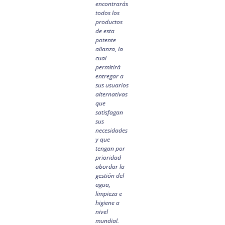
encontrarás
todos los
productos
de esta
potente
alianza, la
cual
permitirá
entregar a
sus usuarios
alternativas
que
satisfagan
sus
necesidades
y que
tengan por
prioridad
abordar la
gestión del
agua,
limpieza e
higiene a
nivel
mundial.