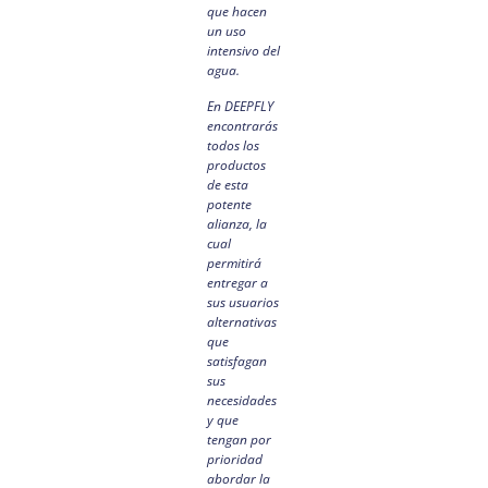
que hacen
un uso
intensivo del
agua.
En DEEPFLY
encontrarás
todos los
productos
de esta
potente
alianza, la
cual
permitirá
entregar a
sus usuarios
alternativas
que
satisfagan
sus
necesidades
y que
tengan por
prioridad
abordar la