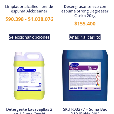
Limpiador alcalino libre de
Desengrasante eco con
espuma Alckcleaner
espuma Strong Degreaser
Citrico 20kg
$
90.398
-
$
1.038.076
$
155.400
Seleccionar opciones
Añadir al carrito
Detergente Lavavajillas 2
SKU R03277 – Suma Bac
en 1 Suma Combi
D10 (Bidón 20L)