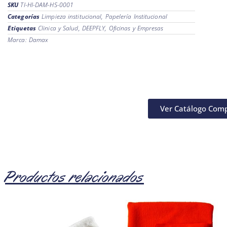
SKU
TI-HI-DAM-HS-0001
Categorías
Limpieza institucional
,
Papelería Institucional
Etiquetas
Clinica y Salud
,
DEEPFLY
,
Oficinas y Empresas
Marca:
Damax
Ver Catálogo Com
Productos relacionados